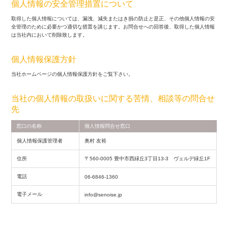
個人情報の安全管理措置について
取得した個人情報については、漏洩、減失またはき損の防止と是正、その他個人情報の安
全管理のために必要かつ適切な措置を講じます。お問合せへの回答後、取得した個人情報
は当社内において削除致します。
個人情報保護方針
当社ホームページの個人情報保護方針をご覧下さい。
当社の個人情報の取扱いに関する苦情、相談等の問合せ
先
窓口の名称
個人情報問合せ窓口
個人情報保護管理者
奥村 友裕
住所
〒560-0005 豊中市西緑丘3丁目13-3 ヴェルデ緑丘1F
電話
06-6846-1360
電子メール
info@senoise.jp