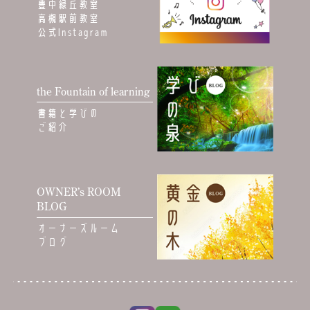
豊中緑丘教室
高槻駅前教室
公式Instagram
the Fountain of learning
書籍と学びの
ご紹介
OWNER’s ROOM
BLOG
オーナーズルーム
ブログ