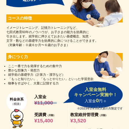
コースの特徴
イメージトレーニング、記憶力トレーニングなど、
七田式教育60年のノウハウが、
お子さまの能力を効果的に
引き出します。
就学前に押さえておきたい基礎概念、知恵・
文字・数などの基礎学力を効果的に身につけることができます。
（対象年齢：０歳６か月〜６歳のお子さま）
身につく力
ここ一番で力を発揮するための集中力
豊かな想像力・発想力
就学前の基礎学力（計算力・漢字など）
「もっと知りたい」、「もっとやりたい」といった学習意欲
物事をすばやく、大量に記憶する力
入室金無料
キャンペーン実施中！
入室金
料金体系
0
入室金
円
※
¥11,000
（税抜）
※2023年3.4.5月入室の方限定です
受講費
教室維持管理費
（月額）
（月額）
¥15,400
¥3,520