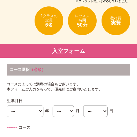
※クレジット払いは対応していません。
1クラスの
レッスン
教材費
定員
時間
実費
6名
50分
入室フォーム
コース選択
（必須）
コースによっては満席の場合もございます。
本フォームご入力をもって、優先的にご案内いたします。
生年月日
年
月
日
-----
コース