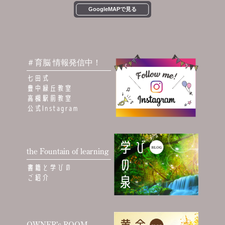
GoogleMAPで見る
＃育脳 情報発信中！
七田式
豊中緑丘教室
高槻駅前教室
公式Instagram
the Fountain of learning
書籍と学びの
ご紹介
OWNER’s ROOM